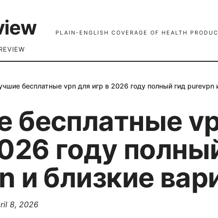
view
PLAIN-ENGLISH COVERAGE OF HEALTH PRODUC
REVIEW
учшие бесплатные vpn для игр в 2026 году полный гид purevpn 
 бесплатные vp
2026 году полны
n и близкие ва
ril 8, 2026