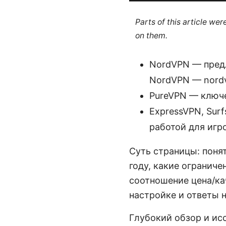
Parts of this article we
on them.
NordVPN — предл
NordVPN — nordv
PureVPN — ключе
ExpressVPN, Sur
работой для игр
Суть страницы: поня
году, какие огранич
соотношение цена/ка
настройке и ответы 
Глубокий обзор и и