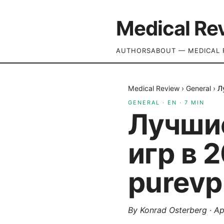
Medical Re
AUTHORS
ABOUT — MEDICAL 
Medical Review
›
General
›
Л
GENERAL
·
EN
·
7
MIN
Лучшие
игр в 
purevp
By
Konrad Osterberg
·
Ap