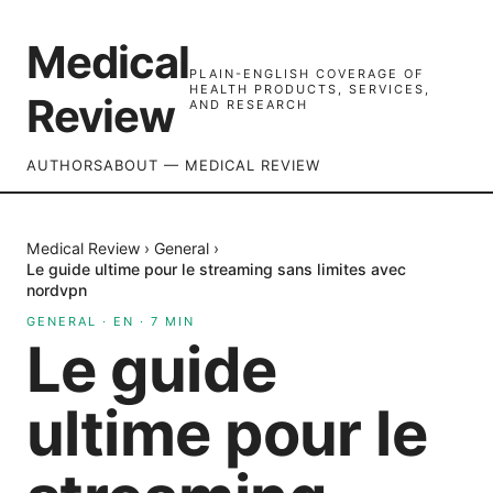
Medical
PLAIN-ENGLISH COVERAGE OF
HEALTH PRODUCTS, SERVICES,
Review
AND RESEARCH
AUTHORS
ABOUT — MEDICAL REVIEW
Medical Review
›
General
›
Le guide ultime pour le streaming sans limites avec
nordvpn
GENERAL
·
EN
·
7
MIN
Le guide
ultime pour le