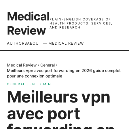
Medical
PLAIN-ENGLISH COVERAGE OF
HEALTH PRODUCTS, SERVICES,
Review
AND RESEARCH
AUTHORS
ABOUT — MEDICAL REVIEW
Medical Review
›
General
›
Meilleurs vpn avec port forwarding en 2026 guide complet
pour une connexion optimale
GENERAL
·
EN
·
7
MIN
Meilleurs vpn
avec port