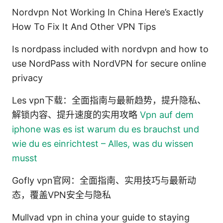
Nordvpn Not Working In China Here’s Exactly
How To Fix It And Other VPN Tips
Is nordpass included with nordvpn and how to
use NordPass with NordVPN for secure online
privacy
Les vpn下载：全面指南与最新趋势，提升隐私、
解锁内容、提升速度的实用攻略
Vpn auf dem
iphone was es ist warum du es brauchst und
wie du es einrichtest – Alles, was du wissen
musst
Gofly vpn官网：全面指南、实用技巧与最新动
态，覆盖VPN安全与隐私
Mullvad vpn in china your guide to staying