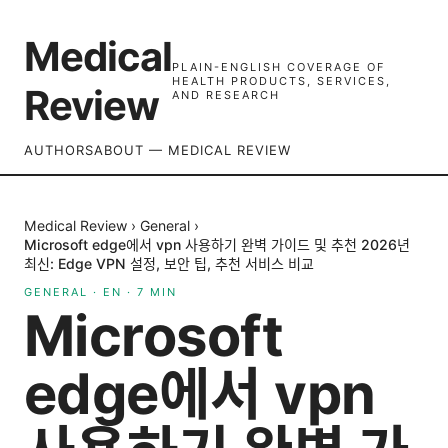
Medical
PLAIN-ENGLISH COVERAGE OF
HEALTH PRODUCTS, SERVICES,
Review
AND RESEARCH
AUTHORS
ABOUT — MEDICAL REVIEW
Medical Review
›
General
›
Microsoft edge에서 vpn 사용하기 완벽 가이드 및 추천 2026년
최신: Edge VPN 설정, 보안 팁, 추천 서비스 비교
GENERAL
·
EN
·
7
MIN
Microsoft
edge에서 vpn