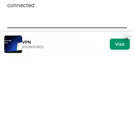
connected
×
Konrad Osterberg
VPN
Visit
Konrad writes about browser
SPONSORED
fingerprinting and streaming geo-
unblocking.
Konrad Osterberg has been writing about consumer
technology since 2018, with bylines covering
browser fingerprinting, streaming geo-unblocking,
and P2P networking. Approaches each review by
setting up the product the same way a typical
reader would and recording every snag along the
way.