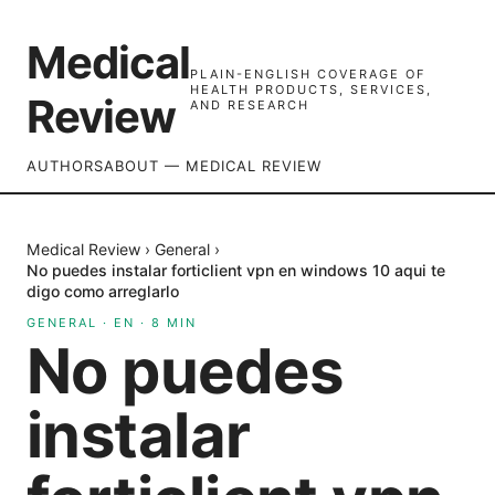
Medical
PLAIN-ENGLISH COVERAGE OF
HEALTH PRODUCTS, SERVICES,
Review
AND RESEARCH
AUTHORS
ABOUT — MEDICAL REVIEW
Medical Review
›
General
›
No puedes instalar forticlient vpn en windows 10 aqui te
digo como arreglarlo
GENERAL
·
EN
·
8
MIN
No puedes
instalar