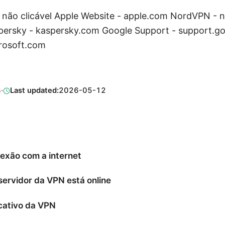
l, não clicável Apple Website - apple.com NordVPN -
spersky - kaspersky.com Google Support - support.g
rosoft.com
8
·
Last updated:
2026-05-12
nexão com a internet
 servidor da VPN está online
icativo da VPN