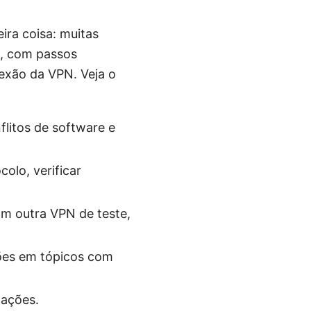
ra coisa: muitas
o, com passos
nexão da VPN. Veja o
flitos de software e
colo, verificar
om outra VPN de teste,
eções em tópicos com
mações.