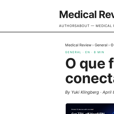
Medical Re
AUTHORS
ABOUT — MEDICAL 
Medical Review
›
General
›
O
GENERAL
·
EN
·
8
MIN
O que 
conect
By
Yuki Klingberg
·
April