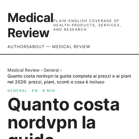
Medical
PLAIN-ENGLISH COVERAGE OF
HEALTH PRODUCTS, SERVICES,
Review
AND RESEARCH
AUTHORS
ABOUT — MEDICAL REVIEW
Medical Review
›
General
›
Quanto costa nordvpn la guida completa ai prezzi e ai piani
nel 2026: prezzi, piani, sconti e cosa è incluso
GENERAL
·
EN
·
8
MIN
Quanto costa
nordvpn la