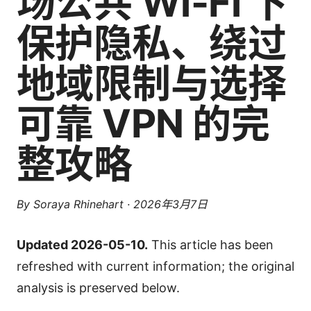
场公共 Wi-Fi 下
保护隐私、绕过
地域限制与选择
可靠 VPN 的完
整攻略
By
Soraya Rhinehart
·
2026年3月7日
Updated 2026-05-10.
This article has been
refreshed with current information; the original
analysis is preserved below.