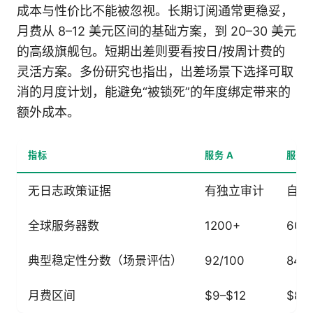
成本与性价比不能被忽视。长期订阅通常更稳妥，
月费从 8–12 美元区间的基础方案，到 20–30 美元
的高级旗舰包。短期出差则要看按日/按周计费的
灵活方案。多份研究也指出，出差场景下选择可取
消的月度计划，能避免“被锁死”的年度绑定带来的
额外成本。
指标
服务 A
服务 
无日志政策证据
有独立审计
自我
全球服务器数
1200+
600
典型稳定性分数（场景评估）
92/100
84/1
月费区间
$9–$12
$8–