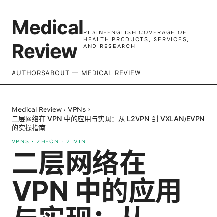
Medical
PLAIN-ENGLISH COVERAGE OF
HEALTH PRODUCTS, SERVICES,
Review
AND RESEARCH
AUTHORS
ABOUT — MEDICAL REVIEW
Medical Review
›
VPNs
›
二层网络在 VPN 中的应用与实现：从 L2VPN 到 VXLAN/EVPN
的实操指南
VPNS
·
ZH-CN
·
2
MIN
二层网络在
VPN 中的应用