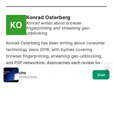
Konrad Osterberg
Konrad writes about browser
fingerprinting and streaming geo-
unblocking.
Konrad Osterberg has been writing about consumer
technology since 2018, with bylines covering
browser fingerprinting, streaming geo-unblocking,
and P2P networking. Approaches each review by
setting up the product the same way a typical
×
VPN
Visit
reader would and recording every snag along the
SPONSORED
way.
© 2026 Medical Review Editorial LLC. All rights reserved.