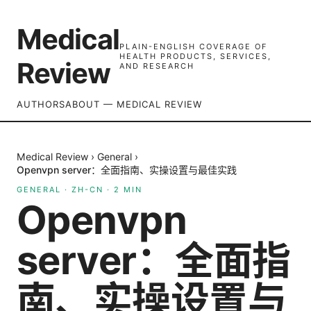
Medical
PLAIN-ENGLISH COVERAGE OF
HEALTH PRODUCTS, SERVICES,
Review
AND RESEARCH
AUTHORS
ABOUT — MEDICAL REVIEW
Medical Review
›
General
›
Openvpn server：全面指南、实操设置与最佳实践
GENERAL
·
ZH-CN
·
2
MIN
Openvpn
server：全面指
南、实操设置与