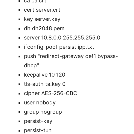
ca ca.crt
cert server.crt
key server.key
dh dh2048.pem
server 10.8.0.0 255.255.255.0
ifconfig-pool-persist ipp.txt
push "redirect-gateway def1 bypass-
dhcp"
keepalive 10 120
tls-auth ta.key 0
cipher AES-256-CBC
user nobody
group nogroup
persist-key
persist-tun