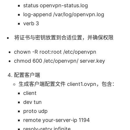
status openvpn-status.log
log-append /var/log/openvpn.log
verb 3
将证书与密钥放置到合适位置，并确保权限
chown -R root:root /etc/openvpn
chmod 600 /etc/openvpn/ server.key
配置客户端
生成客户端配置文件 client1.ovpn，包含：
client
dev tun
proto udp
remote your-server-ip 1194
resolv-retry infinite