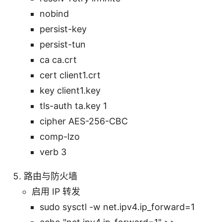
nobind
persist-key
persist-tun
ca ca.crt
cert client1.crt
key client1.key
tls-auth ta.key 1
cipher AES-256-CBC
comp-lzo
verb 3
路由与防火墙
启用 IP 转发
sudo sysctl -w net.ipv4.ip_forward=1