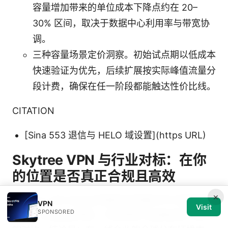
容量增加带来的单位成本下降点约在 20–
30% 区间，取决于数据中心利用率与带宽协
调。
三种容量场景定价洞察。初始试点期以低成本
快速验证为优先，后续扩展按实际峰值流量分
段计费，确保在任一阶段都能触达性价比线。
CITATION
[Sina 553 退信与 HELO 域设置](https URL)
Skytree VPN 与行业对标：在你
的位置是否真正合规且高效
×
Skytree VPN 在企业场景的对标要点不只是速度和
VPN
Visit
SPONSORED
价格，还包括合规性、可观测性与运维成本三条线