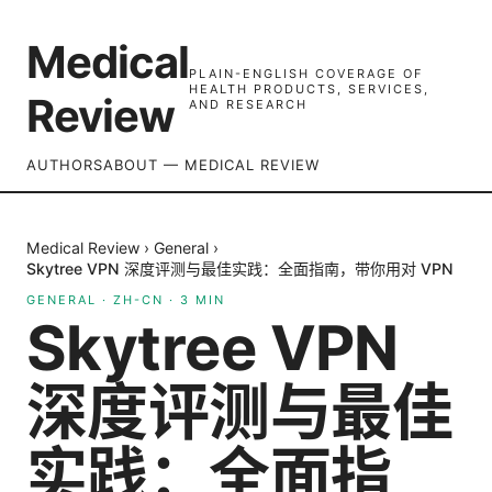
Medical
PLAIN-ENGLISH COVERAGE OF
HEALTH PRODUCTS, SERVICES,
Review
AND RESEARCH
AUTHORS
ABOUT — MEDICAL REVIEW
Medical Review
›
General
›
Skytree VPN 深度评测与最佳实践：全面指南，带你用对 VPN
GENERAL
·
ZH-CN
·
3
MIN
Skytree VPN
深度评测与最佳
实践：全面指