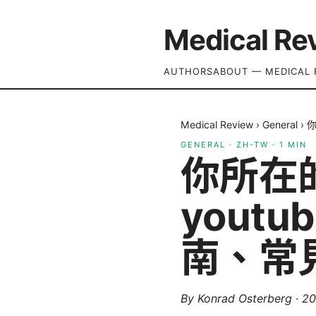
Medical Re
AUTHORS
ABOUT — MEDICAL 
Medical Review
›
General
›
你
GENERAL
·
ZH-TW
·
1
MIN
你所在
youtu
南、常
By
Konrad Osterberg
·
2