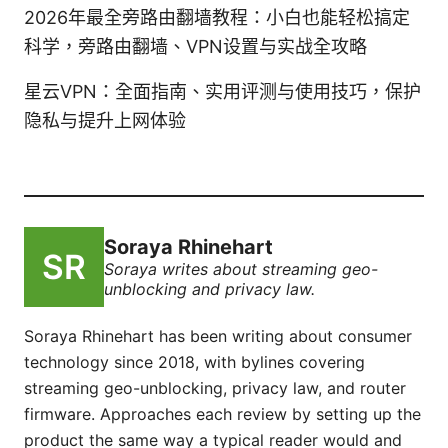
2026年最全旁路由翻墙教程：小白也能轻松搞定
科学，旁路由翻墙、VPN设置与实战全攻略
星云VPN：全面指南、实用评测与使用技巧，保护
隐私与提升上网体验
Soraya Rhinehart
Soraya writes about streaming geo-
unblocking and privacy law.
Soraya Rhinehart has been writing about consumer
technology since 2018, with bylines covering
streaming geo-unblocking, privacy law, and router
firmware. Approaches each review by setting up the
product the same way a typical reader would and