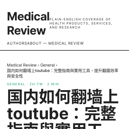
Medical
PLAIN-ENGLISH COVERAGE OF
HEALTH PRODUCTS, SERVICES,
Review
AND RESEARCH
AUTHORS
ABOUT — MEDICAL REVIEW
Medical Review
›
General
›
国内如何翻墙上toutube：完整指南與實用工具，提升翻牆效率
與安全性
GENERAL
·
ZH-TW
·
2
MIN
国内如何翻墙上
toutube：完整