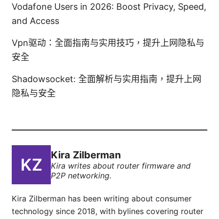
Vodafone Users in 2026: Boost Privacy, Speed,
and Access
Vpn驱动：全面指南与实用技巧，提升上网隐私与
安全
Shadowsocket: 全面解析与实用指南，提升上网
隐私与安全
Kira Zilberman
Kira writes about router firmware and
P2P networking.
Kira Zilberman has been writing about consumer
technology since 2018, with bylines covering router