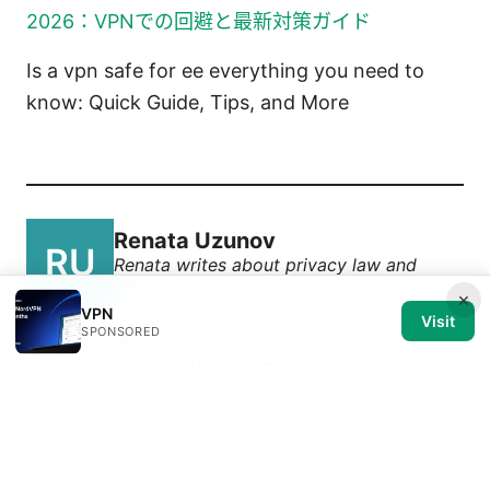
2026：VPNでの回避と最新対策ガイド
Is a vpn safe for ee everything you need to
know: Quick Guide, Tips, and More
Renata Uzunov
Renata writes about privacy law and
Wireguard.
×
VPN
Visit
SPONSORED
Renata Uzunov has been writing about consumer
technology since 2018, with bylines covering
privacy law, Wireguard, and router firmware.
Approaches each review by setting up the product
the same way a typical reader would and recording
every snag along the way.