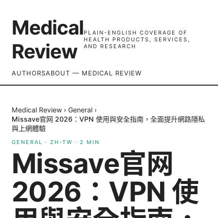
Medical
PLAIN-ENGLISH COVERAGE OF
HEALTH PRODUCTS, SERVICES,
Review
AND RESEARCH
AUTHORS
ABOUT — MEDICAL REVIEW
Medical Review
›
General
›
Missave官网 2026：VPN 使用與安全指南，全面提升網路隱私
與上網體驗
GENERAL
·
ZH-TW
·
2
MIN
Missave官网
2026：VPN 使