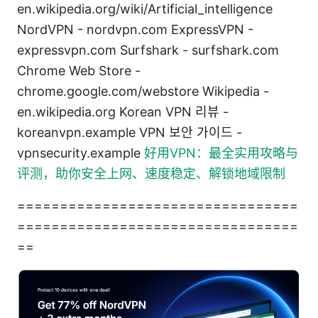
en.wikipedia.org/wiki/Artificial_intelligence
NordVPN - nordvpn.com ExpressVPN -
expressvpn.com Surfshark - surfshark.com
Chrome Web Store -
chrome.google.com/webstore Wikipedia -
en.wikipedia.org Korean VPN 리뷰 -
koreanvpn.example VPN 보안 가이드 -
vpnsecurity.example
好用VPN：最全实用攻略与
评测，助你安全上网、速度稳定、解锁地域限制
=================================
=================================
==