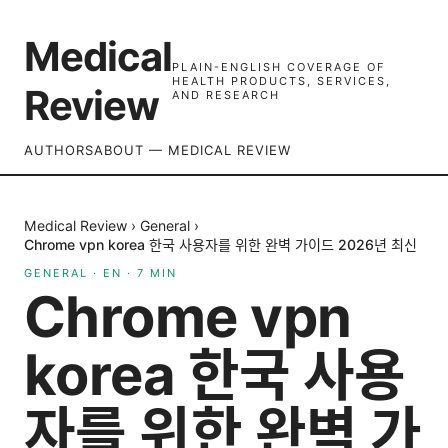
Medical
PLAIN-ENGLISH COVERAGE OF
HEALTH PRODUCTS, SERVICES,
Review
AND RESEARCH
AUTHORS
ABOUT — MEDICAL REVIEW
Medical Review
›
General
›
Chrome vpn korea 한국 사용자를 위한 완벽 가이드 2026년 최신
GENERAL
·
EN
·
7
MIN
Chrome vpn
korea 한국 사용
자를 위한 완벽 가