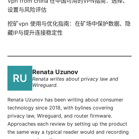
Vpn from china 在中国可用的VPN指南：选择、
设置与风险评估
挖矿vpn 使用与优化指南：在矿场中保护数据、隐
藏IP与提升连接稳定性
Renata Uzunov
Renata writes about privacy law and
Wireguard.
Renata Uzunov has been writing about consumer
technology since 2018, with bylines covering
privacy law, Wireguard, and router firmware.
Approaches each review by setting up the product
the same way a typical reader would and recording