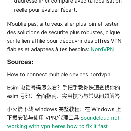
d’adresse IP et compare avec ta localisation
réelle pour évaluer l’écart.
N’oublie pas, si tu veux aller plus loin et tester
des solutions de sécurité plus robustes, clique
sur le lien affilié pour découvrir des offres VPN
fiables et adaptées à tes besoins:
NordVPN
Sources:
How to connect multiple devices nordvpn
Esim 电话号码怎么看？手把手教你快速查找你的
esim 号码：全面指南、实用技巧与常见问题解答
小火箭下载 windows 完整教程：在 Windows 上
下载安装与使用 VPN/代理工具
Soundcloud not
working with vpn heres how to fix it fast