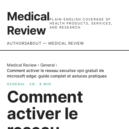
Medical
PLAIN-ENGLISH COVERAGE OF
HEALTH PRODUCTS, SERVICES,
Review
AND RESEARCH
AUTHORS
ABOUT — MEDICAL REVIEW
Medical Review
›
General
›
Comment activer le reseau securise vpn gratuit de
microsoft edge: guide complet et astuces pratiques
GENERAL
·
EN
·
8
MIN
Comment
activer le