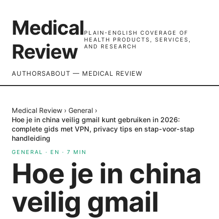
Medical
PLAIN-ENGLISH COVERAGE OF
HEALTH PRODUCTS, SERVICES,
Review
AND RESEARCH
AUTHORS
ABOUT — MEDICAL REVIEW
Medical Review
›
General
›
Hoe je in china veilig gmail kunt gebruiken in 2026:
complete gids met VPN, privacy tips en stap-voor-stap
handleiding
GENERAL
·
EN
·
7
MIN
Hoe je in china
veilig gmail