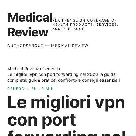
Medical
PLAIN-ENGLISH COVERAGE OF
HEALTH PRODUCTS, SERVICES,
Review
AND RESEARCH
AUTHORS
ABOUT — MEDICAL REVIEW
Medical Review
›
General
›
Le migliori vpn con port forwarding nel 2026 la guida
completa: guida pratica, confronto e consigli essenziali
GENERAL
·
EN
·
9
MIN
Le migliori vpn
con port