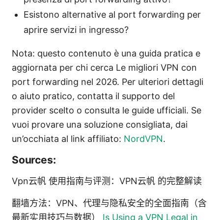
Esistono alternative al port forwarding per
aprire servizi in ingresso?
Nota: questo contenuto è una guida pratica e
aggiornata per chi cerca Le migliori VPN con
port forwarding nel 2026. Per ulteriori dettagli
o aiuto pratico, contatta il supporto del
provider scelto o consulta le guide ufficiali. Se
vuoi provare una soluzione consigliata, dai
un’occhiata al link affiliato:
NordVPN
.
Sources:
Vpn云帆 使用指南与评测：VPN云帆 的完整解读
翻墙方法：VPN、代理与隐私安全的全面指南（含
最新实用技巧与数据）
Is Using a VPN Legal in