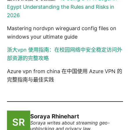
Egypt Understanding the Rules and Risks in
2026
Mastering nordvpn wireguard config files on
windows your ultimate guide
浙大vpn 使用指南：在校园网络中安全稳定访问外
部资源的完整攻略
Azure vpn from china 在中国使用 Azure VPN 的
完整指南与最佳实践
Soraya Rhinehart
Soraya writes about streaming geo-
unblocking and privacy law.