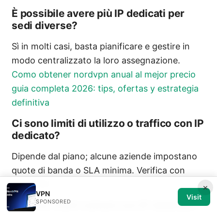
È possibile avere più IP dedicati per
sedi diverse?
Sì in molti casi, basta pianificare e gestire in
modo centralizzato la loro assegnazione.
Como obtener nordvpn anual al mejor precio
guia completa 2026: tips, ofertas y estrategia
definitiva
Ci sono limiti di utilizzo o traffico con IP
dedicato?
Dipende dal piano; alcune aziende impostano
quote di banda o SLA minima. Verifica con
NordVPN.
×
VPN
Visit
SPONSORED
Ci sono rischi comuni con IP dedicato?