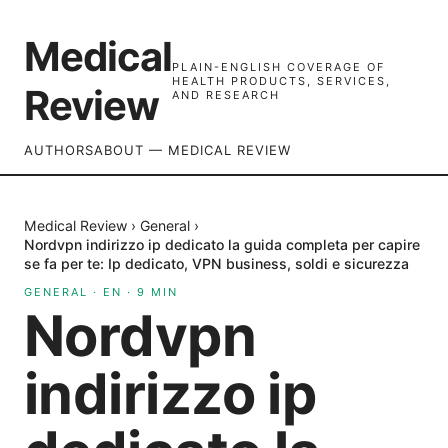
Medical
PLAIN-ENGLISH COVERAGE OF
HEALTH PRODUCTS, SERVICES,
Review
AND RESEARCH
AUTHORS
ABOUT — MEDICAL REVIEW
Medical Review
›
General
›
Nordvpn indirizzo ip dedicato la guida completa per capire
se fa per te: Ip dedicato, VPN business, soldi e sicurezza
GENERAL
·
EN
·
9
MIN
Nordvpn
indirizzo ip