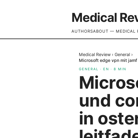
Medical Re
AUTHORS
ABOUT — MEDICAL 
Medical Review
›
General
›
Microsoft edge vpn mit jamf 
GENERAL
·
EN
·
8
MIN
Micros
und con
in ost
leitfad