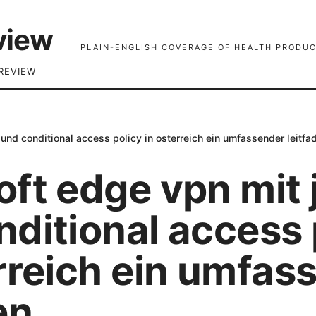
view
PLAIN-ENGLISH COVERAGE OF HEALTH PRODUC
REVIEW
und conditional access policy in osterreich ein umfassender leitfa
oft edge vpn mit 
ditional access 
erreich ein umfas
en