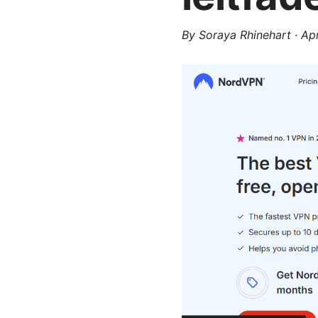
By
Soraya Rhinehart
·
Apr