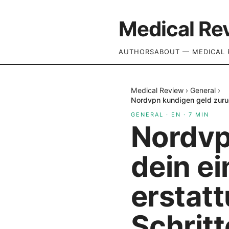
Medical Re
AUTHORS
ABOUT — MEDICAL 
Medical Review
›
General
›
Nordvpn kundigen geld zuruc
GENERAL
·
EN
·
7
MIN
Nordvp
dein e
erstat
Schritt