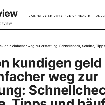
view
PLAIN-ENGLISH COVERAGE OF HEALTH PRODUC
REVIEW
k dein einfacher weg zur erstattung: Schnellcheck, Schritte, Tipp
n kundigen geld
infacher weg zur
tung: Schnellchec
e, Tipps und häu