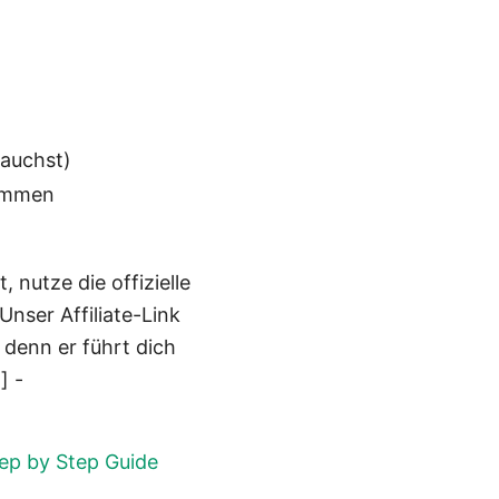
rauchst)
kommen
 nutze die offizielle
nser Affiliate-Link
 denn er führt dich
] -
ep by Step Guide