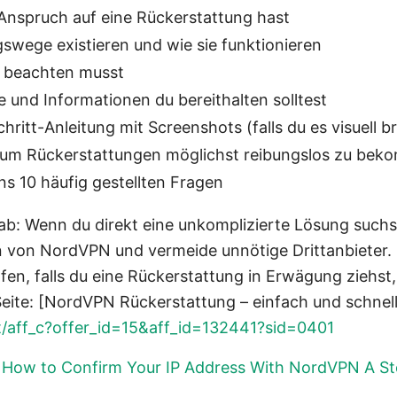
Anspruch auf eine Rückerstattung hast
wege existieren und wie sie funktionieren
u beachten musst
und Informationen du bereithalten solltest
chritt-Anleitung mit Screenshots (falls du es visuell b
, um Rückerstattungen möglichst reibungslos zu be
s 10 häufig gestellten Fragen
ab: Wenn du direkt eine unkomplizierte Lösung suchst,
 von NordVPN und vermeide unnötige Drittanbieter. U
lfen, falls du eine Rückerstattung in Erwägung ziehst,
eite: [NordVPN Rückerstattung – einfach und schnell
t/aff_c?offer_id=15&aff_id=132441?sid=0401
g
How to Confirm Your IP Address With NordVPN A St