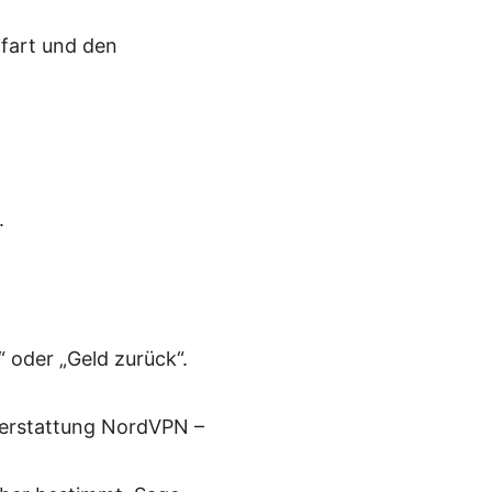
ifart und den
.
 oder „Geld zurück“.
ckerstattung NordVPN –