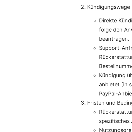
Kündigungswege 
Direkte Künd
folge den An
beantragen.
Support-Anfr
Rückerstattu
Bestellnumme
Kündigung üb
anbietet (in 
PayPal-Anbie
Fristen und Bedi
Rückerstattu
spezifisches
Nutzungsgren