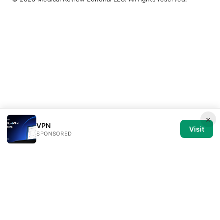
×
VPN
Visit
SPONSORED
Medical Review Editorial LLC
1014 NW Glisan Street, Suite 305
Portland, OR, 97209
US
editorial@medical-review.net
+1-503-555-0179