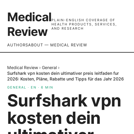
Medical
PLAIN-ENGLISH COVERAGE OF
HEALTH PRODUCTS, SERVICES,
Review
AND RESEARCH
AUTHORS
ABOUT — MEDICAL REVIEW
Medical Review
›
General
›
Surfshark vpn kosten dein ultimativer preis leitfaden fur
2026: Kosten, Pläne, Rabatte und Tipps für das Jahr 2026
GENERAL
·
EN
·
6
MIN
Surfshark vpn
kosten dein