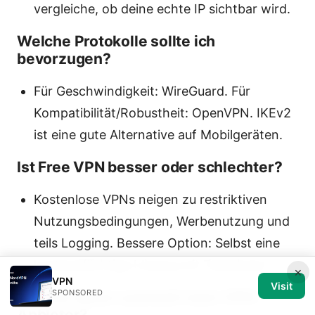
vergleiche, ob deine echte IP sichtbar wird.
Welche Protokolle sollte ich
bevorzugen?
Für Geschwindigkeit: WireGuard. Für
Kompatibilität/Robustheit: OpenVPN. IKEv2
ist eine gute Alternative auf Mobilgeräten.
Ist Free VPN besser oder schlechter?
Kostenlose VPNs neigen zu restriktiven
Nutzungsbedingungen, Werbenutzung und
teils Logging. Bessere Option: Selbst eine
kostenpflichtige Lösung mit Testphase.
×
VPN
Visit
SPONSORED
Welche Daten sammelt mein VPN-
Anbieter?