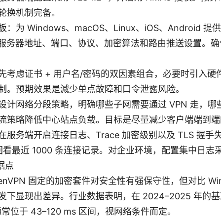
轮换机制完备。
为 Windows、macOS、Linux、iOS、Android 提
te 服务器地址、端口、协议、加密算法和路由推送设置。确
先考虑证书 + 用户名/密码的双因素组合，必要时引入硬
制。预期效果是減少单点故障和口令泄露风险。
设计网络分段策略，明确哪些子网需要通过 VPN 走，
流策略降低中心站点负载。目标是尽量减少客户端端到端
服务端开启连接日志、Trace 加密级别以及 TLS 握
能回看最近 1000 条连接记录。对企业环境，配置集中日
据点
 OpenVPN 固定的加密套件对安全性有强保守性，但对比 Wire
下显现出差异。行业数据表明，在 2024–2025 年的基
通常位于 43–120 ms 区间，视网络条件而定。