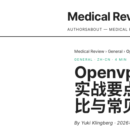
Medical Re
AUTHORS
ABOUT — MEDICAL 
Medical Review
›
General
›
O
GENERAL
·
ZH-CN
·
4
MIN
Openv
实战要
比与常
By
Yuki Klingberg
·
202