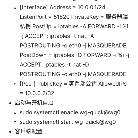
[Interface] Address = 10.0.0.1/24
ListenPort = 51820 PrivateKey = 服务器端
私钥 PostUp = iptables -A FORWARD -i %i
-j ACCEPT; iptables -t nat -A
POSTROUTING -o eth0 -j MASQUERADE
PostDown = iptables -D FORWARD -i %i -j
ACCEPT; iptables -t nat -D
POSTROUTING -o eth0 -j MASQUERADE
[Peer] PublicKey = 客户端公钥 AllowedIPs
= 10.0.0.2/32
启动与开机自启
sudo systemctl enable wg-quick@wg0
sudo systemctl start wg-quick@wg0
客户端配置