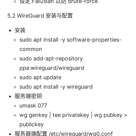
设定 Fail2Ban 以防 brute-force
5.2 WireGuard 安装与配置
安装
sudo apt install -y software-properties-
common
sudo add-apt-repository
ppa:wireguard/wireguard
sudo apt update
sudo apt install -y wireguard
服务端密钥
umask 077
wg genkey | tee privatekey | wg pubkey >
publickey
服务器端配置 /etc/wireguard/wg0.conf