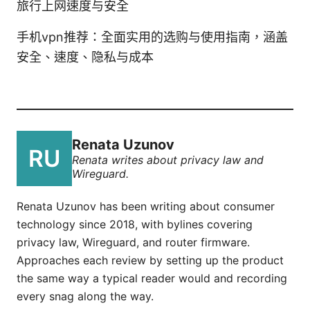
旅行上网速度与安全
手机vpn推荐：全面实用的选购与使用指南，涵盖
安全、速度、隐私与成本
Renata Uzunov
Renata writes about privacy law and
Wireguard.
Renata Uzunov has been writing about consumer
technology since 2018, with bylines covering
privacy law, Wireguard, and router firmware.
Approaches each review by setting up the product
the same way a typical reader would and recording
every snag along the way.