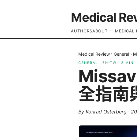
Medical Re
AUTHORS
ABOUT — MEDICAL 
Medical Review
›
General
›
M
GENERAL
·
ZH-TW
·
2
MIN
Missa
全指南
By
Konrad Osterberg
·
2