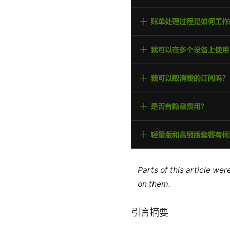
Parts of this article we
on them.
引言摘要