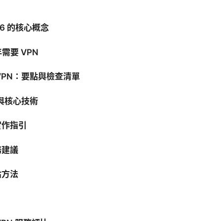
026 的核心概念
年需要 VPN
VPN：要點與檢查清單
理與核心技術
實作指引
務建議
估方法