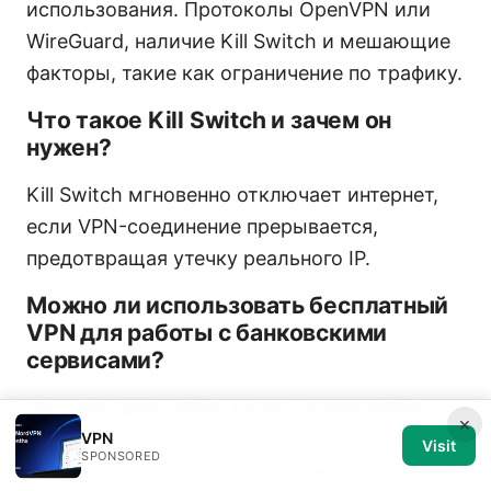
использования. Протоколы OpenVPN или
WireGuard, наличие Kill Switch и мешающие
факторы, такие как ограничение по трафику.
Что такое Kill Switch и зачем он
нужен?
Kill Switch мгновенно отключает интернет,
если VPN-соединение прерывается,
предотвращая утечку реального IP.
Можно ли использовать бесплатный
VPN для работы с банковскими
сервисами?
Нет, для таких задач лучше использовать
×
надёжный платный сервис VPN и двойную
VPN
Visit
SPONSORED
защиту, как MFA и безопасное соединение с