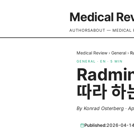
Medical Re
AUTHORS
ABOUT — MEDICAL 
Medical Review
›
General
›
R
GENERAL
·
EN
·
5
MIN
Radmi
따라 하
By
Konrad Osterberg
·
Ap
Published:
2026-04-1