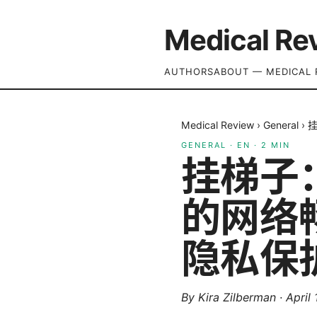
Medical Re
AUTHORS
ABOUT — MEDICAL 
Medical Review
›
General
›
GENERAL
·
EN
·
2
MIN
挂梯子
的网络
隐私保
By
Kira Zilberman
·
April 