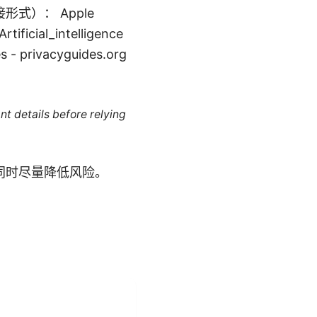
）： Apple
rtificial_intelligence
s - privacyguides.org
nt details before relying
同时尽量降低风险。