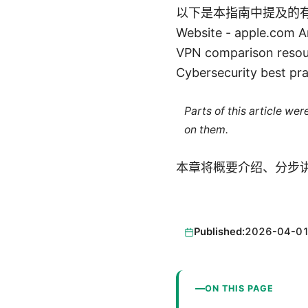
以下是本指南中提及的有
Website - apple.com Art
VPN comparison resour
Cybersecurity best pr
Parts of this article we
on them.
本章将概要介绍、分步
Published:
2026-04-0
ON THIS PAGE