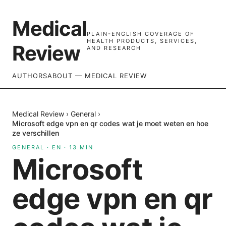
Medical
PLAIN-ENGLISH COVERAGE OF
HEALTH PRODUCTS, SERVICES,
Review
AND RESEARCH
AUTHORS
ABOUT — MEDICAL REVIEW
Medical Review
›
General
›
Microsoft edge vpn en qr codes wat je moet weten en hoe
ze verschillen
GENERAL
·
EN
·
13
MIN
Microsoft
edge vpn en qr