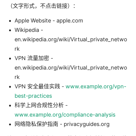
（文字形式，不点击链接）：
Apple Website - apple.com
Wikipedia -
en.wikipedia.org/wiki/Virtual_private_netwo
rk
VPN 流量加密 -
en.wikipedia.org/wiki/Virtual_private_netwo
rk
VPN 安全最佳实践 -
www.example.org/vpn-
best-practices
科学上网合规性分析 -
www.example.org/compliance-analysis
网络隐私保护指南 - privacyguides.org