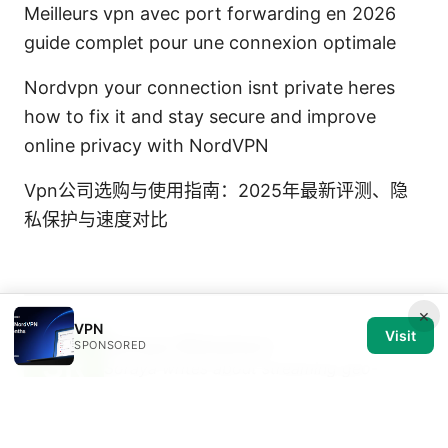
Meilleurs vpn avec port forwarding en 2026
guide complet pour une connexion optimale
Nordvpn your connection isnt private heres
how to fix it and stay secure and improve
online privacy with NordVPN
Vpn公司选购与使用指南：2025年最新评测、隐
私保护与速度对比
×
VPN
Visit
Soraya Rhinehart
SPONSORED
Soraya writes about streaming geo-
unblocking and privacy law.
Soraya Rhinehart has been writing about consumer