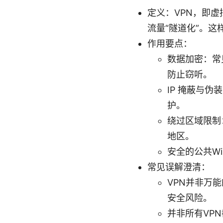
定义：VPN，即
流量“隧道化”。
作用要点：
数据加密：常见
防止窃听。
IP 掩蔽与
护。
绕过区域限制
地区。
安全的公共W
常见误解澄清：
VPN并非万
安全风险。
并非所有VP