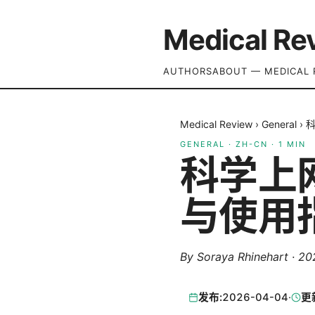
Medical Re
AUTHORS
ABOUT — MEDICAL 
Medical Review
›
General
›
GENERAL
·
ZH-CN
·
1
MIN
科学上
与使用
By
Soraya Rhinehart
·
20
发布:
2026-04-04
·
更