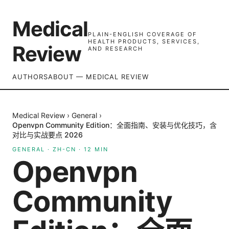
Medical
PLAIN-ENGLISH COVERAGE OF
HEALTH PRODUCTS, SERVICES,
Review
AND RESEARCH
AUTHORS
ABOUT — MEDICAL REVIEW
Medical Review
›
General
›
Openvpn Community Edition：全面指南、安装与优化技巧，含
对比与实战要点 2026
GENERAL
·
ZH-CN
·
12
MIN
Openvpn
Community