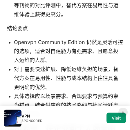
等刊物的对比评测中，替代方案在易用性与运
维体验上获得更高分。
结论要点
Openvpn Community Edition 仍然是灵活可控
的选项，适合对自建能力有强需求、且愿意投
入运维的人群。
对于需要快速扩展、降低运维负担的场景，替
代方案在易用性、性能与成本结构上往往具备
更明确的优势。
具体选择应以场景需求、合规要求与预算约束
为锚点，结合供应商的技术路线与社区活跃度
×
做综合评估。
VPN
Visit
SPONSORED
实战要点：在企业和个人场景中