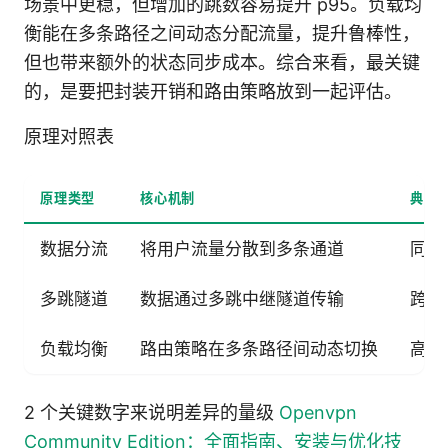
场景中更稳，但增加的跳数容易提升 p95。负载均
衡能在多条路径之间动态分配流量，提升鲁棒性，
但也带来额外的状态同步成本。综合来看，最关键
的，是要把封装开销和路由策略放到一起评估。
原理对照表
原理类型
核心机制
典型
数据分流
将用户流量分散到多条通道
同时
多跳隧道
数据通过多跳中继隧道传输
跨区
负载均衡
路由策略在多条路径间动态切换
高鲁
2 个关键数字来说明差异的量级
Openvpn
Community Edition：全面指南、安装与优化技