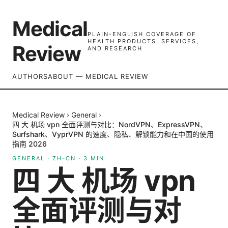
Medical
PLAIN-ENGLISH COVERAGE OF
HEALTH PRODUCTS, SERVICES,
Review
AND RESEARCH
AUTHORS
ABOUT — MEDICAL REVIEW
Medical Review
›
General
›
四 大 机场 vpn 全面评测与对比：NordVPN、ExpressVPN、
Surfshark、VyprVPN 的速度、隐私、解锁能力和在中国的使用
指南 2026
GENERAL
·
ZH-CN
·
3
MIN
四 大 机场 vpn
全面评测与对