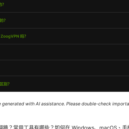
re generated with AI assistance. Please double-check importa
牆？常用工具有哪些？如何在 Windows、macOS、