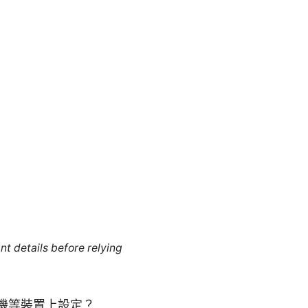
nt details before relying
手機等裝置上設定？