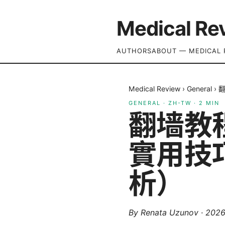
Medical Re
AUTHORS
ABOUT — MEDICAL 
Medical Review
›
General
›
GENERAL
·
ZH-TW
·
2
MIN
翻墙教
實用技
析）
By
Renata Uzunov
·
202