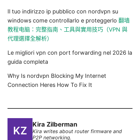
Il tuo indirizzo ip pubblico con nordvpn su
windows come controllarlo e proteggerlo
翻墙
教程电脑：完整指南、工具與實用技巧（VPN 與
代理選擇全解析）
Le migliori vpn con port forwarding nel 2026 la
guida completa
Why Is nordvpn Blocking My Internet
Connection Heres How To Fix It
Kira Zilberman
Kira writes about router firmware and
P2P networking.