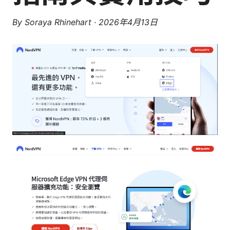
By
Soraya Rhinehart
·
2026年4月13日