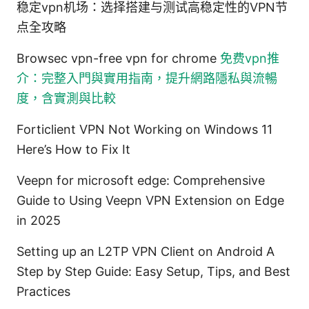
稳定vpn机场：选择搭建与测试高稳定性的VPN节
点全攻略
Browsec vpn-free vpn for chrome
免费vpn推
介：完整入門與實用指南，提升網路隱私與流暢
度，含實測與比較
Forticlient VPN Not Working on Windows 11
Here’s How to Fix It
Veepn for microsoft edge: Comprehensive
Guide to Using Veepn VPN Extension on Edge
in 2025
Setting up an L2TP VPN Client on Android A
Step by Step Guide: Easy Setup, Tips, and Best
Practices