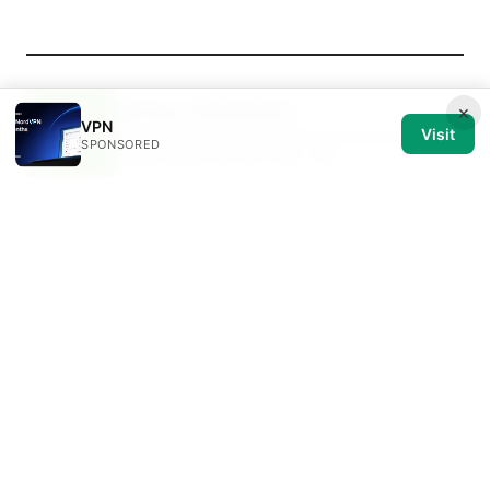
Soraya Rhinehart
×
VPN
Soraya writes about streaming geo-
Visit
SPONSORED
unblocking and privacy law.
Soraya Rhinehart has been writing about consumer
technology since 2018, with bylines covering
streaming geo-unblocking, privacy law, and router
firmware. Approaches each review by setting up the
product the same way a typical reader would and
recording every snag along the way.
© 2026 Medical Review Editorial LLC. All rights reserved.