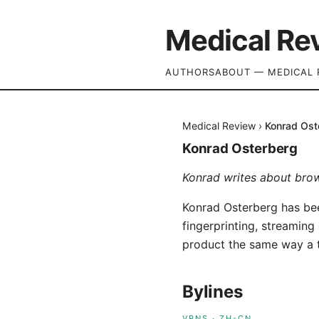
Medical Re
AUTHORS
ABOUT — MEDICAL 
Medical Review
›
Konrad Ost
Konrad Osterberg
Konrad writes about brow
Konrad Osterberg has bee
fingerprinting, streamin
product the same way a t
Bylines
VPNS
·
ZH-CN