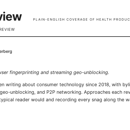
view
PLAIN-ENGLISH COVERAGE OF HEALTH PRODUC
REVIEW
erberg
ser fingerprinting and streaming geo-unblocking.
n writing about consumer technology since 2018, with byl
g geo-unblocking, and P2P networking. Approaches each rev
ypical reader would and recording every snag along the w