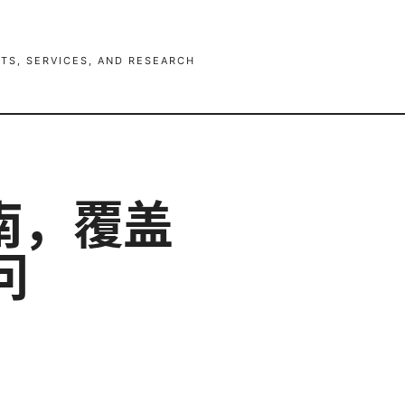
TS, SERVICES, AND RESEARCH
南，覆盖
问