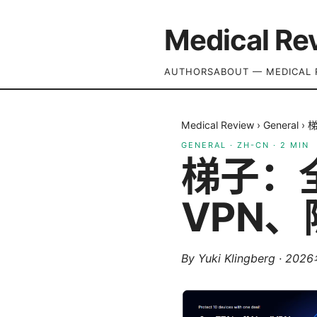
Medical Re
AUTHORS
ABOUT — MEDICAL 
Medical Review
›
General
›
GENERAL
·
ZH-CN
·
2
MIN
梯子：
VPN
By
Yuki Klingberg
·
202