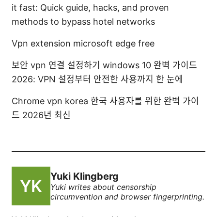
it fast: Quick guide, hacks, and proven
methods to bypass hotel networks
Vpn extension microsoft edge free
보안 vpn 연결 설정하기 windows 10 완벽 가이드
2026: VPN 설정부터 안전한 사용까지 한 눈에
Chrome vpn korea 한국 사용자를 위한 완벽 가이
드 2026년 최신
Yuki Klingberg
Yuki writes about censorship
circumvention and browser fingerprinting.