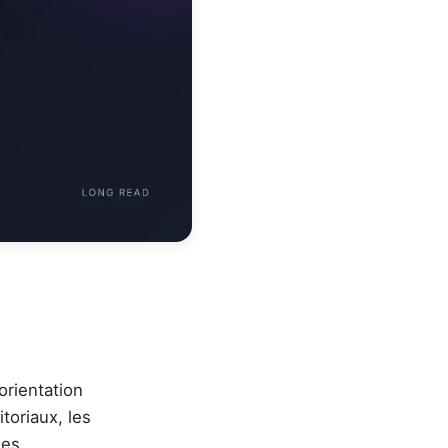
orientation
toriaux, les
des