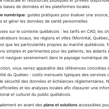
on
médicale et ressources publiques et privées disponible
es bases de données et les plateformes locales
tie numérique
: guides pratiques pour évaluer une sourc
es et gérer les données de santé personnelles
es sur le contexte québécois : les tarifs en CAD, les cho
érateurs locaux, les régions et villes (Montréal, Québec,
nsi que les particularités propres au marché québécois. N
ions simples et pertinentes pour les patients, les aidants 
ent naviguer sereinement dans le paysage numérique de 
ction, vous verrez apparaître des références concrètes e
réalité du Québec : coûts mensuels typiques des services 
 de sécurité des données et échéances réglementaires. 
officielles et les analyses locales afin d’assurer une info
onal et culturel du public québécois.
également en avant des
plans et solutions
accessibles pou