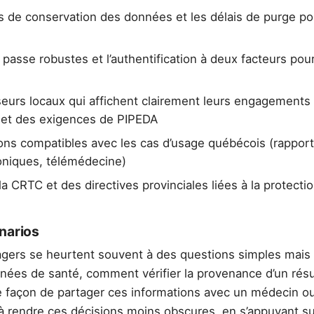
és de conservation des données et les délais de purge po
 passe robustes et l’authentification à deux facteurs po
sseurs locaux qui affichent clairement leurs engagements
5 et des exigences de PIPEDA
ions compatibles avec les cas d’usage québécois (rappor
oniques, télémédecine)
 la CRTC et des directives provinciales liées à la protecti
narios
agers se heurtent souvent à des questions simples mais c
ées de santé, comment vérifier la provenance d’un résul
ure façon de partager ces informations avec un médecin o
 à rendre ces décisions moins obscures, en s’appuyant s