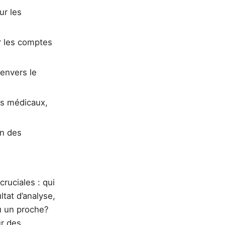
ur les
ur les comptes
 envers le
ts médicaux,
on des
ruciales : qui
tat d’analyse,
u un proche?
ur des