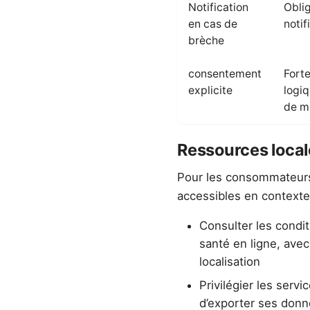
Notification
Oblig
en cas de
notif
brèche
consentement
Fort
explicite
logiq
de m
Ressources loca
Pour les consommateurs 
accessibles en contexte
Consulter les conditi
santé en ligne, avec
localisation
Privilégier les servi
d’exporter ses donné