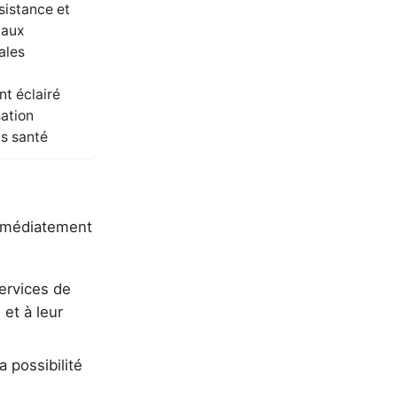
sistance et
 aux
ales
t éclairé
isation
ns santé
immédiatement
services de
et à leur
a possibilité