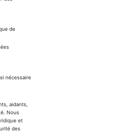
ique de
nées
si nécessaire
ts, aidants,
té. Nous
ridique et
urité des