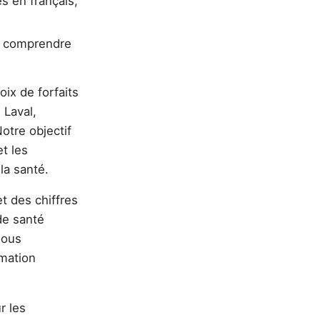
s en français,
e, comprendre
ix de forfaits
 Laval,
otre objectif
et les
la santé.
t des chiffres
de santé
Nous
rmation
r les