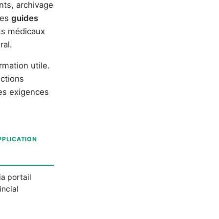
nts, archivage
des
guides
sts médicaux
ral.
rmation utile.
ctions
des exigences
PPLICATION
a portail
incial