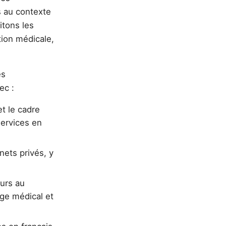
s au contexte
itons les
tion médicale,
es
ec :
et le cadre
services en
nets privés, y
eurs au
age médical et