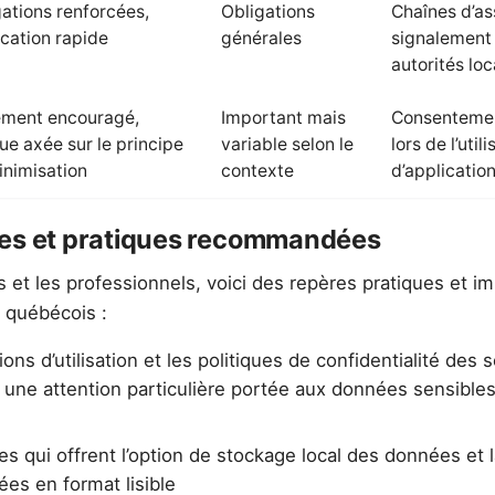
ations renforcées,
Obligations
Chaînes d’as
ication rapide
générales
signalement
autorités loc
ement encouragé,
Important mais
Consentemen
ue axée sur le principe
variable selon le
lors de l’util
inimisation
contexte
d’applicatio
les et pratiques recommandées
et les professionnels, voici des repères pratiques et 
 québécois :
ons d’utilisation et les politiques de confidentialité des 
 une attention particulière portée aux données sensibles 
ces qui offrent l’option de stockage local des données et l
es en format lisible