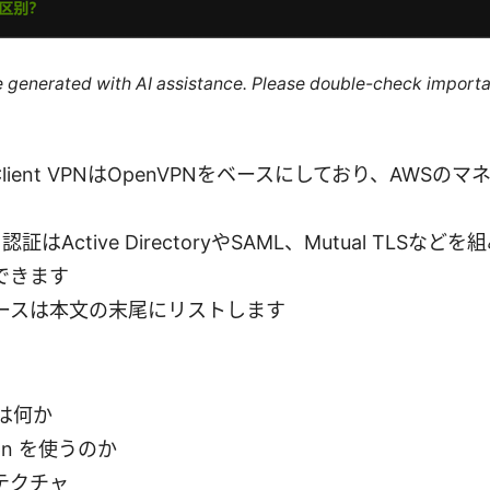
re generated with AI assistance. Please double-check importa
 AWS Client VPNはOpenVPNをベースにしており、AW
証はActive DirectoryやSAML、Mutual TLS
できます
ースは本文の末尾にリストします
 とは何か
 vpn を使うのか
テクチャ