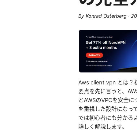
By
Konrad Osterberg
·
2
Aws client vp
要点を先に言うと、AWS
とAWSのVPCを安全
を重視した設計になっ
では初心者にも分かる
詳しく解説します。