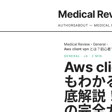
Medical Re
AUTHORS
ABOUT — MEDICAL 
Medical Review
›
General
›
Aws client vpn と
GENERAL
·
JA
·
2
MIN
Aws c
もわか
底解説
の完全