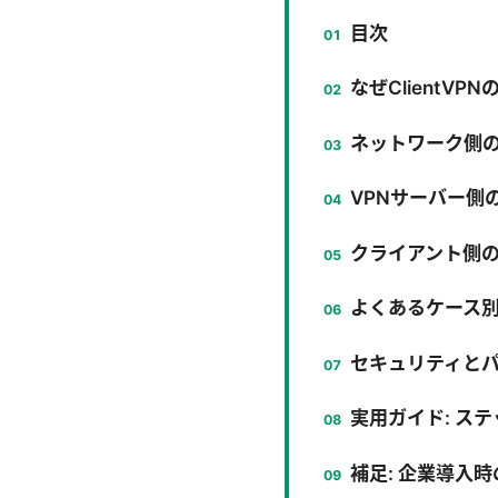
目次
なぜClientV
ネットワーク側
VPNサーバー側
クライアント側
よくあるケース
セキュリティと
実用ガイド: ス
補足: 企業導入