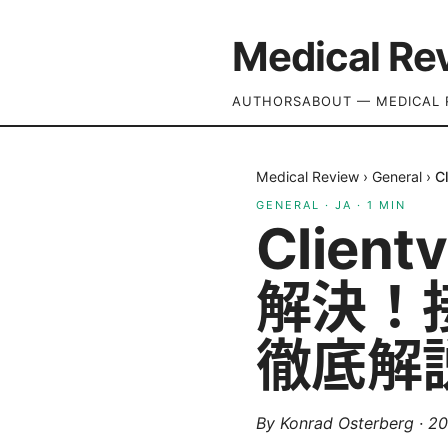
Medical Re
AUTHORS
ABOUT — MEDICAL 
Medical Review
›
General
›
C
GENERAL
·
JA
·
1
MIN
Clie
解決！
徹底解
By
Konrad Osterberg
·
2