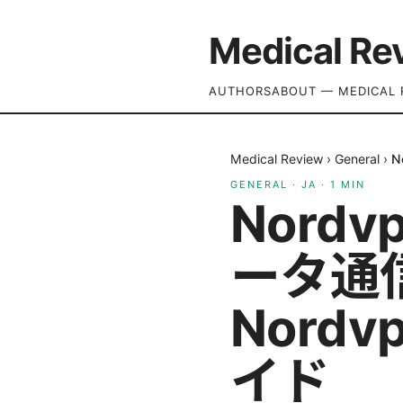
Medical Re
AUTHORS
ABOUT — MEDICAL 
Medical Review
›
General
›
N
GENERAL
·
JA
·
1
MIN
Nord
ータ通
Nord
イド