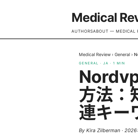
Medical Re
AUTHORS
ABOUT — MEDICAL 
Medical Review
›
General
›
N
GENERAL
·
JA
·
1
MIN
Nord
方法：
連キー
By
Kira Zilberman
·
202