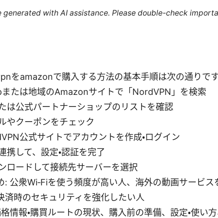
re generated with AI assistance. Please double-check importa
dvpnをamazonで購入する方法の基本手順は次の通りで
o.jpまたは地域のAmazonサイトで「NordVPN」を検索
たは公式パートナーショップのリストを確認
ルやクーポンをチェック
rdVPN公式サイトでアカウントを作成・ログイン
連携して、設定・認証を完了
ンロードして接続先サーバーを選択
: 公衆Wi‑Fiを使う頻度が高い人、海外の動画サービ
決済時のセキュリティを強化したい人
価格情報・購買ルートの現状、購入前の準備、設定・使い方