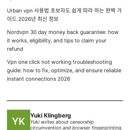
Urban vpn 사용법 초보자도 쉽게 따라 하는 완벽 가
이드 2026년 최신 정보
Nordvpn 30 day money back guarantee: how
it works, eligibility, and tips to claim your
refund
Vpn one click not working troubleshooting
guide: how to fix, optimize, and ensure reliable
instant connections 2026
Yuki Klingberg
Yuki writes about censorship
circumvention and browser fingerprinting.