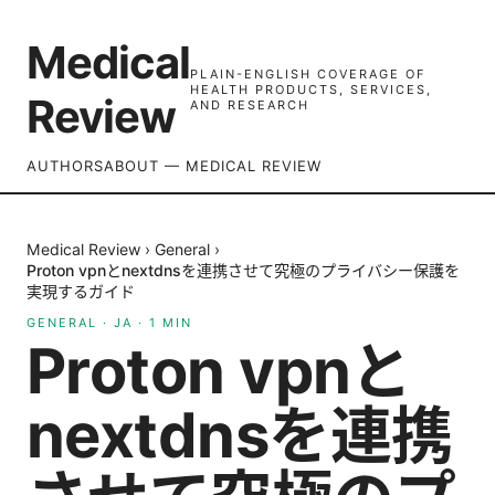
Medical
PLAIN-ENGLISH COVERAGE OF
HEALTH PRODUCTS, SERVICES,
Review
AND RESEARCH
AUTHORS
ABOUT — MEDICAL REVIEW
Medical Review
›
General
›
Proton vpnとnextdnsを連携させて究極のプライバシー保護を
実現するガイド
GENERAL
·
JA
·
1
MIN
Proton vpnと
nextdnsを連携